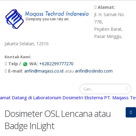
Alamat:
Jl. H. Samali No.
77B,
Pejaten Barat,
Pasar Minggu,
Jakarta Selatan, 12510
Kontak Kami:
Telp /
WA:
+6282299777270
E-mail:
arifin@maqass.co.id
atau
arifin@oslindo.com
t Datang di Laboratorium Dosimetri Eksterna PT. Maqass Techr
Dosimeter OSL Lencana atau
Badge InLight