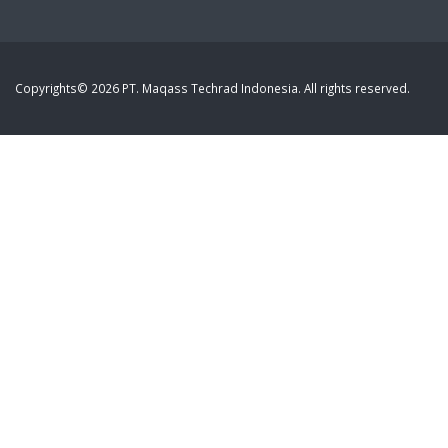
Copyrights© 2026 PT. Maqass Techrad Indonesia. All rights reserved.