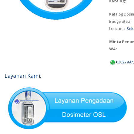
Katalog:
Katalog Dosi
Badge atau
Lencana,
Sel
Minta Penaw
WA:
62822997
Layanan Kami: