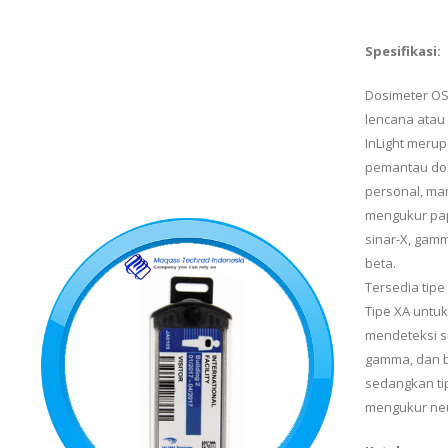
Spesifikasi:
Dosimeter OS
lencana atau
InLight merup
pemantau dos
personal, m
mengukur pa
sinar-X, gam
beta.
Tersedia tipe
Tipe XA untuk
mendeteksi si
gamma, dan b
sedangkan ti
mengukur neu