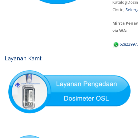
Katalog Dosi
Cincin,
Seleng
Minta Pena
via WA:
62822997
Layanan Kami: