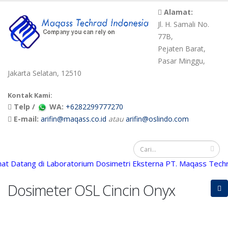
Alamat:
Jl. H. Samali No.
77B,
Pejaten Barat,
Pasar Minggu,
Jakarta Selatan, 12510
Kontak Kami:
Telp /
WA:
+6282299777270
E-mail:
arifin@maqass.co.id
atau
arifin@oslindo.com
atang di Laboratorium Dosimetri Eksterna PT. Maqass Techrad 
Dosimeter OSL Cincin Onyx