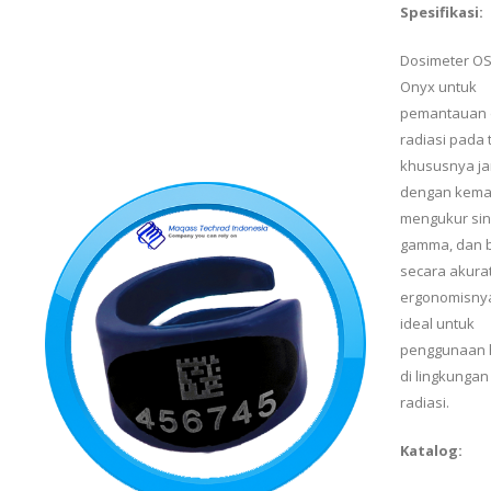
Spesifikasi:
Dosimeter OS
Onyx untuk
pemantauan 
radiasi pada 
khususnya jar
dengan kem
mengukur sin
gamma, dan 
secara akurat
ergonomisny
ideal untuk
penggunaan 
di lingkungan
radiasi.
Katalog: