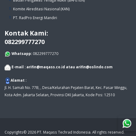
Badan Pengawas Tenaga Nuklir (BAPETEN)
Komite Akreditasi Nasional (KAN)
PT. RadPro Energi Mandiri
Kontak Kami:
082299777270
Whatsapp:
082299777270
E-mail :
arifin@maqass.co.id
atau
arifin@oslindo.com
Alamat :
Jl. H. Samali No. 77B, , Desa/Kelurahan Pejaten Barat, Kec. Pasar Minggu,
Kota Adm. Jakarta Selatan, Provinsi DKI Jakarta, Kode Pos: 12510
Copyrights© 2026 PT. Maqass Techrad Indonesia. All rights reserved.