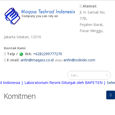
Alamat:
Jl. H. Samali No.
77B,
Pejaten Barat,
Pasar Minggu,
Jakarta Selatan, 12510
Kontak Kami:
Telp /
WA:
+6282299777270
E-mail:
arifin@maqass.co.id
atau
arifin@oslindo.com
ndonesia | Laboratorium Resmi Ditunjuk oleh BAPETEN |
Selengka
Komitmen