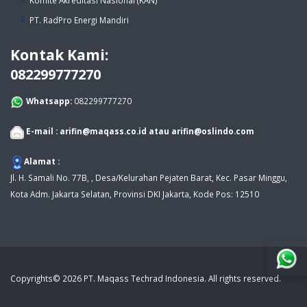
Komite Akreditasi Nasional (KAN)
PT. RadPro Energi Mandiri
Kontak Kami:
082299777270
Whatsapp:
082299777270
E-mail :
arifin@maqass.co.id
atau
arifin@oslindo.com
Alamat :
Jl. H. Samali No. 77B, , Desa/Kelurahan Pejaten Barat, Kec. Pasar Minggu,
Kota Adm. Jakarta Selatan, Provinsi DKI Jakarta, Kode Pos: 12510
Copyrights© 2026 PT. Maqass Techrad Indonesia. All rights reserved.