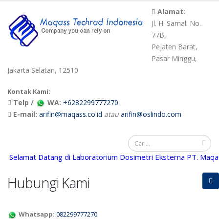
Alamat:
Jl. H. Samali No.
77B,
Pejaten Barat,
Pasar Minggu,
Jakarta Selatan, 12510
Kontak Kami:
Telp /
WA:
+6282299777270
E-mail:
arifin@maqass.co.id
atau
arifin@oslindo.com
Selamat Datang di Laboratorium Dosimetri Eksterna PT. Maqass 
Hubungi Kami
Whatsapp:
082299777270