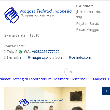
Alamat:
Jl. H. Samali No.
77B,
Pejaten Barat,
Pasar Minggu,
Jakarta Selatan, 12510
Kontak Kami:
Telp /
WA:
+6282299777270
E-mail:
arifin@maqass.co.id
atau
arifin@oslindo.com
Datang di Laboratorium Dosimetri Eksterna PT. Maqass Techrad 