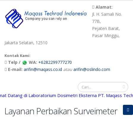
Alamat:
Jl. H. Samali No.
77B,
Pejaten Barat,
Pasar Minggu,
Jakarta Selatan, 12510
Kontak Kami:
Telp /
WA:
+6282299777270
E-mail:
arifin@maqass.co.id
atau
arifin@oslindo.com
atang di Laboratorium Dosimetri Eksterna PT. Maqass Techrad 
Layanan Perbaikan Surveimeter