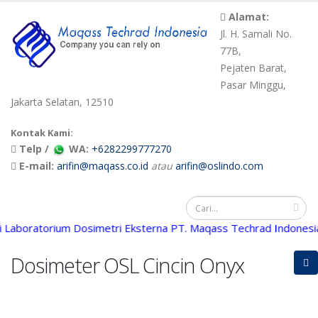
Alamat:
Jl. H. Samali No.
77B,
Pejaten Barat,
Pasar Minggu,
Jakarta Selatan, 12510
Kontak Kami:
Telp /
WA:
+6282299777270
E-mail:
arifin@maqass.co.id
atau
arifin@oslindo.com
boratorium Dosimetri Eksterna PT. Maqass Techrad Indonesia |
Dosimeter OSL Cincin Onyx