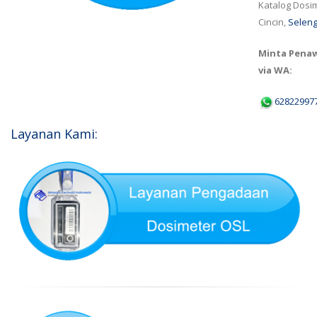
Katalog Dosi
Cincin,
Seleng
Minta Pena
via WA:
62822997
Layanan Kami: