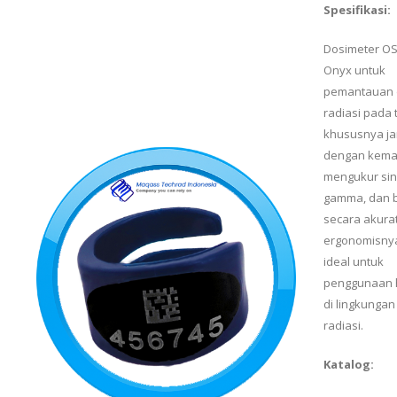
Spesifikasi:
Dosimeter OS
Onyx untuk
pemantauan 
radiasi pada 
khususnya jar
dengan kem
mengukur sin
gamma, dan 
secara akurat
ergonomisny
ideal untuk
penggunaan 
di lingkungan
radiasi.
Katalog: